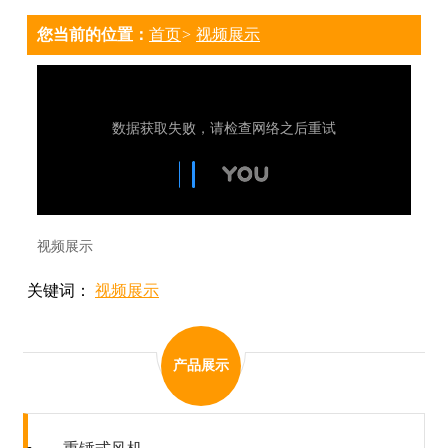
您当前的位置：
首页
>
视频展示
视频展示
关键词：
视频展示
产品展示