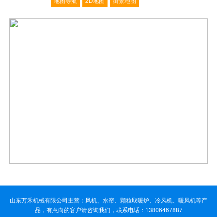
地图导航
2D地图
街景地图
山东万禾机械有限公司主营：风机、水帘、颗粒取暖炉、冷风机、暖风机等产
品，有意向的客户请咨询我们，联系电话：13806467887