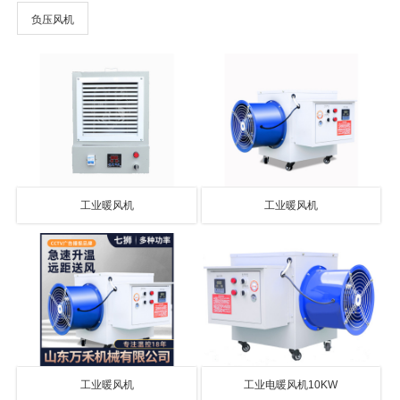
负压风机
工业暖风机
工业暖风机
工业暖风机
工业电暖风机10KW