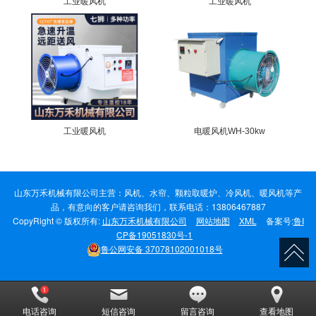
工业暖风机
工业暖风机
工业暖风机
电暖风机WH-30kw
山东万禾机械有限公司主营：风机、水帘、颗粒取暖炉、冷风机、暖风机等产
品，有意向的客户请咨询我们，联系电话：13806467887
CopyRight © 版权所有:
山东万禾机械有限公司
网站地图
XML
备案号:
鲁I
CP备19051830号-1
鲁公网安备
37078102001018号
电话咨询
短信咨询
留言咨询
查看地图