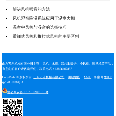
解决风机噪音的方法
风机湿帘降温系统应用于温室大棚
温室中风机与湿帘的选择技巧
重锤式风机和推拉式风机的主要区别
山东万禾机械有限公司主营：风机、水帘、颗粒取暖炉、冷风机、暖风机等产品，
有意向的客户请咨询我们，联系电话：13806467887
CopyRight © 版权所有:
山东万禾机械有限公司
网站地图
XML
备案号:
鲁ICP
备19051830号-1
鲁公网安备
37078102001018号