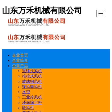
山东万禾机械有限公司
企业首页
企业首
企业简
企业产
工程示
新闻中
视频展
在线订
联系我
企业简介
页
介
品
例
心
示
购
们
企业产品
重锤式风机
推拉式风机
玻璃钢风机
拢风筒风机
水帘
工业冷风机
环保除尘柜
暖风机