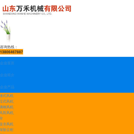
咨询热线：
13806467887
企业首页
企业简介
企业产品
锤式风机
拉式风机
璃钢风机
风筒风机
帘
业冷风机
保除尘柜