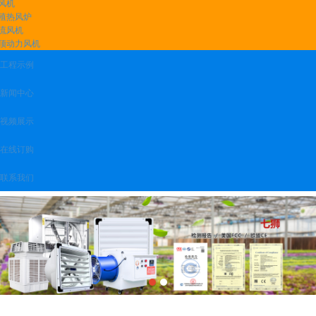
风机
殖热风炉
流风机
顶动力风机
工程示例
新闻中心
视频展示
在线订购
联系我们