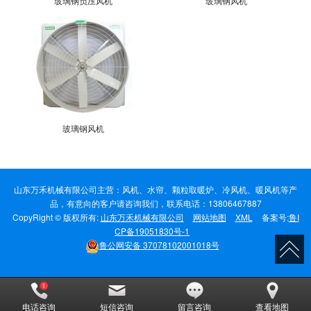
玻璃钢负压风机
玻璃钢风机
玻璃钢风机
山东万禾机械有限公司主营：风机、水帘、颗粒取暖炉、冷风机、暖风机等产
品，有意向的客户请咨询我们，联系电话：13806467887
CopyRight © 版权所有:
山东万禾机械有限公司
网站地图
XML
备案号:
鲁I
CP备19051830号-1
鲁公网安备
37078102001018号
电话咨询
短信咨询
留言咨询
查看地图