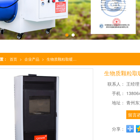
置：
首页
>
企业产品
>
生物质颗粒取暖风暖型
生物质颗粒取
联系人：
王经理
手机：
13806
地址：
青州东
留言
分享：