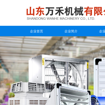
企业首页
企业简介
企