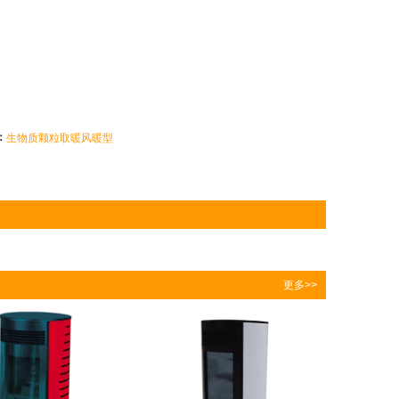
：
生物质颗粒取暖风暖型
更多>>